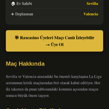
Sevilla
🏠 Ev Sahibi
Valencia
✈️ Deplasman
🎯 Raxcasino Üyeleri Maçı Canlı İzleyebilir
→ Üye Ol
Maç Hakkında
Sevilla ve Valencia arasındaki bu önemli karşılaşma La Liga
sezonunun kritik maçlarından biri olarak kabul ediliyor. Her
iki takımın da puan tablosundaki konumu açısından maçın
sonucu büyük önem taşıyor.