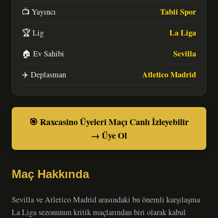
Tabii Spor
📺 Yayıncı
La Liga
🏆 Lig
Sevilla
🏠 Ev Sahibi
Atletico Madrid
✈️ Deplasman
🎯 Raxcasino Üyeleri Maçı Canlı İzleyebilir
→ Üye Ol
Maç Hakkında
Sevilla ve Atletico Madrid arasındaki bu önemli karşılaşma
La Liga sezonunun kritik maçlarından biri olarak kabul