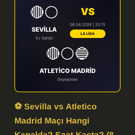
🔴⚪
VS
08.04.2026 | 20:15
SEVİLLA
LA LİGA
Ev Sahibi
🔴⚪🔵
ATLETİCO MADRİD
Deplasman
⚽ Sevilla vs Atletico
Madrid Maçı Hangi
Kanalda? Saat Kaçta? (8