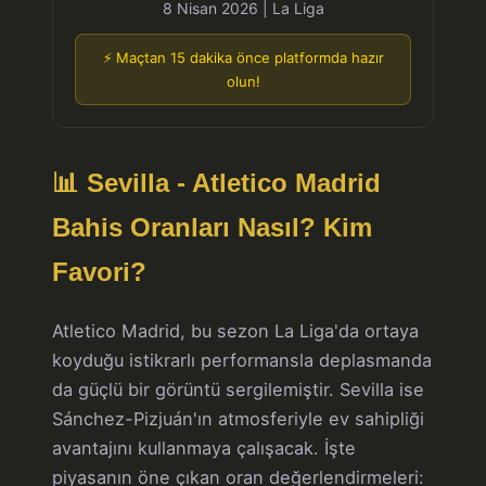
8 Nisan 2026 | La Liga
⚡ Maçtan 15 dakika önce platformda hazır
olun!
📊 Sevilla - Atletico Madrid
Bahis Oranları Nasıl? Kim
Favori?
Atletico Madrid, bu sezon La Liga'da ortaya
koyduğu istikrarlı performansla deplasmanda
da güçlü bir görüntü sergilemiştir. Sevilla ise
Sánchez-Pizjuán'ın atmosferiyle ev sahipliği
avantajını kullanmaya çalışacak. İşte
piyasanın öne çıkan oran değerlendirmeleri: