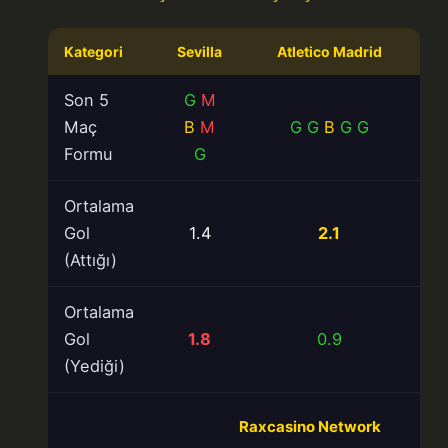
Kategori
Sevilla
Atletico Madrid
Son 5
G
M
Maç
B
M
G
G
B
G
G
Formu
G
Ortalama
Gol
1.4
2.1
(Attığı)
Ortalama
Gol
1.8
0.9
(Yediği)
Raxcasino Network