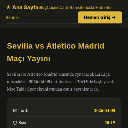
★ Ana Sayfa
Blog
Casino
Canlı Bahis
Bonuslar
Haberler
Hemen Giriş →
Rehber
Sevilla vs Atletico Madrid
Maçı Yayını
Sevilla ile Atletico Madrid arasında oynanacak La Liga
2026-04-08
20:15
mücadelesi
tarihinde saat
'de başlayacak.
Maç Tabii Spor ekranlarından canlı yayınlanacak.
2026-04-08
📅 Tarih
20:15
⏰ Saat