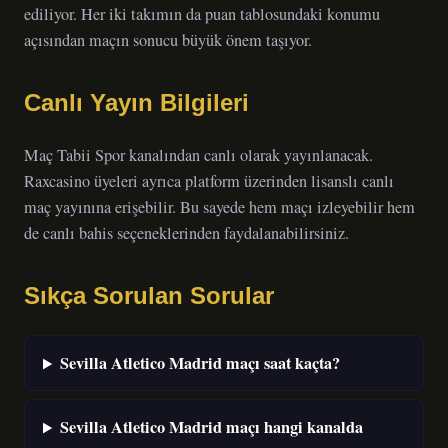
ediliyor. Her iki takımın da puan tablosundaki konumu
açısından maçın sonucu büyük önem taşıyor.
Canlı Yayın Bilgileri
Maç Tabii Spor kanalından canlı olarak yayınlanacak.
Raxcasino üyeleri ayrıca platform üzerinden lisanslı canlı
maç yayınına erişebilir. Bu sayede hem maçı izleyebilir hem
de canlı bahis seçeneklerinden faydalanabilirsiniz.
Sıkça Sorulan Sorular
Sevilla Atletico Madrid maçı saat kaçta?
Sevilla Atletico Madrid maçı hangi kanalda