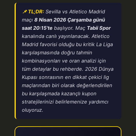
📌 TL;DR:
Sevilla vs Atletico Madrid
maçı
8 Nisan 2026 Çarşamba günü
saat 20:15'te
başlıyor. Maç
Tabii Spor
kanalında canlı yayınlanacak. Atletico
Madrid favorisi olduğu bu kritik La Liga
karşılaşmasında doğru tahmin
kombinasyonları ve oran analizi için
tüm detaylar bu rehberde. 2026 Dünya
Kupası sonrasının en dikkat çekici lig
maçlarından biri olarak değerlendirilen
bu karşılaşmada kazançlı kupon
stratejilerinizi belirlemenize yardımcı
oluyoruz.