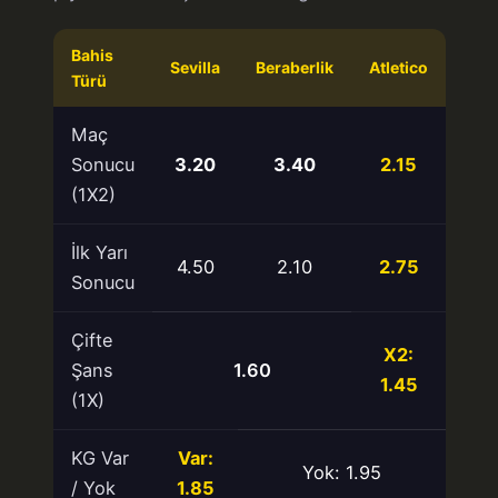
Bahis
Sevilla
Beraberlik
Atletico
Türü
Maç
Sonucu
3.20
3.40
2.15
(1X2)
İlk Yarı
4.50
2.10
2.75
Sonucu
Çifte
X2:
Şans
1.60
1.45
(1X)
KG Var
Var:
Yok: 1.95
/ Yok
1.85