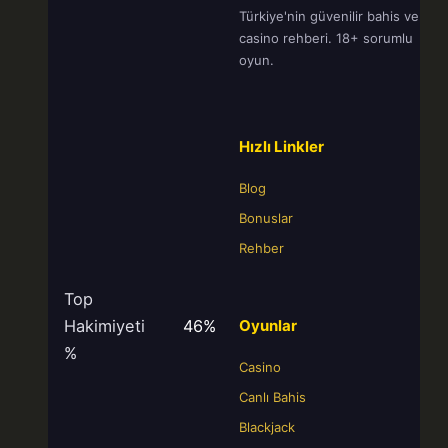
Türkiye'nin güvenilir bahis ve
casino rehberi. 18+ sorumlu
oyun.
Hızlı Linkler
Blog
Bonuslar
Rehber
Top
Oyunlar
Hakimiyeti
46%
%
Casino
Canlı Bahis
Blackjack