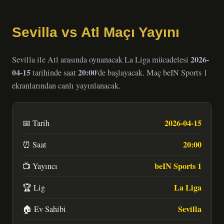
Sevilla vs Atl Maçı Yayını
2026-
Sevilla ile Atl arasında oynanacak La Liga mücadelesi
04-15
20:00
tarihinde saat
'de başlayacak. Maç beIN Sports 1
ekranlarından canlı yayınlanacak.
2026-04-15
📅 Tarih
20:00
⏰ Saat
beIN Sports 1
📺 Yayıncı
La Liga
🏆 Lig
Sevilla
🏠 Ev Sahibi