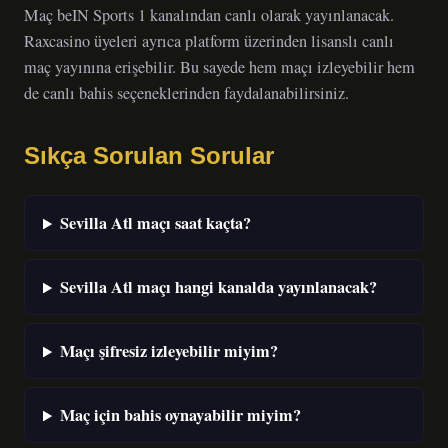
Maç beIN Sports 1 kanalından canlı olarak yayınlanacak.
Raxcasino üyeleri ayrıca platform üzerinden lisanslı canlı
maç yayınına erişebilir. Bu sayede hem maçı izleyebilir hem
de canlı bahis seçeneklerinden faydalanabilirsiniz.
Sıkça Sorulan Sorular
Sevilla Atl maçı saat kaçta?
Sevilla Atl maçı hangi kanalda yayınlanacak?
Maçı şifresiz izleyebilir miyim?
Maç için bahis oynayabilir miyim?