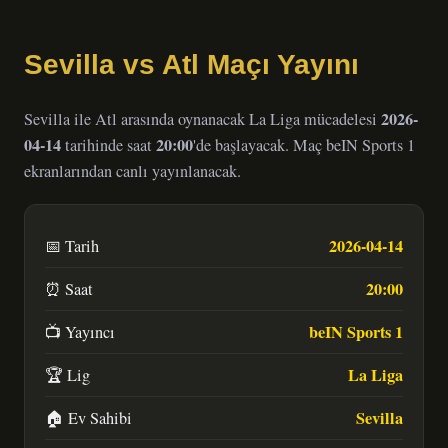
Sevilla vs Atl Maçı Yayını
2026-
Sevilla ile Atl arasında oynanacak La Liga mücadelesi
04-14
20:00
tarihinde saat
'de başlayacak. Maç beIN Sports 1
ekranlarından canlı yayınlanacak.
2026-04-14
📅 Tarih
20:00
⏰ Saat
beIN Sports 1
📺 Yayıncı
La Liga
🏆 Lig
Sevilla
🏠 Ev Sahibi