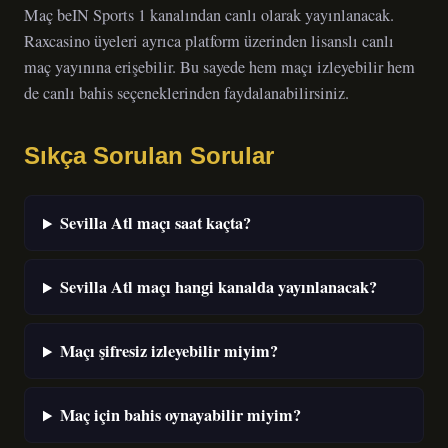
Maç beIN Sports 1 kanalından canlı olarak yayınlanacak.
Raxcasino üyeleri ayrıca platform üzerinden lisanslı canlı
maç yayınına erişebilir. Bu sayede hem maçı izleyebilir hem
de canlı bahis seçeneklerinden faydalanabilirsiniz.
Sıkça Sorulan Sorular
Sevilla Atl maçı saat kaçta?
Sevilla Atl maçı hangi kanalda yayınlanacak?
Maçı şifresiz izleyebilir miyim?
Maç için bahis oynayabilir miyim?