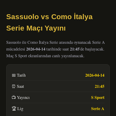
Sassuolo vs Como İtalya
Serie Maçı Yayını
Sassuolo ile Como İtalya Serie arasında oynanacak Serie A
2026-04-14
21:45
mücadelesi
tarihinde saat
'de başlayacak.
Maç S Sport ekranlarından canlı yayınlanacak.
2026-04-14
📅 Tarih
21:45
⏰ Saat
S Sport
📺 Yayıncı
Serie A
🏆 Lig