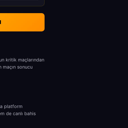
l
n kritik maçlarından
an maçın sonucu
ca platform
em de canlı bahis