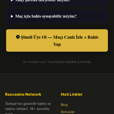
Maç için bahis oynayabilir miyim?
⚽ Şimdi Üye Ol — Maçı Canlı İzle + Bahis
Yap
18+ Sorumlu oyun. Yayın bilgileri değişiklik gösterebilir.
Raxcasino Network
Hızlı Linkler
Türkiye'nin güvenilir bahis ve
Blog
casino rehberi. 18+ sorumlu
Bonuslar
oyun.