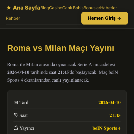
★ Ana Sayfa
Blog
Casino
Canlı Bahis
Bonuslar
Haberler
Hemen Giriş →
Rehber
Roma vs Milan Maçı Yayını
Roma ile Milan arasında oynanacak Serie A mücadelesi
2026-04-10
21:45
tarihinde saat
'de başlayacak. Maç beIN
Sports 4 ekranlarından canlı yayınlanacak.
2026-04-10
📅 Tarih
21:45
⏰ Saat
beIN Sports 4
📺 Yayıncı