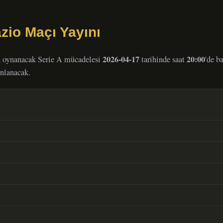
zio Maçı Yayını
2026-04-17
20:00
a oynanacak Serie A mücadelesi
tarihinde saat
'de b
ınlanacak.