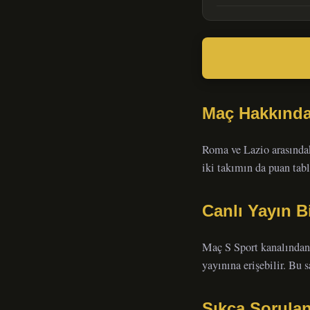
Maç Hakkınd
Roma ve Lazio arasındak
iki takımın da puan ta
Canlı Yayın Bi
Maç S Sport kanalından 
yayınına erişebilir. Bu 
Sıkça Sorulan