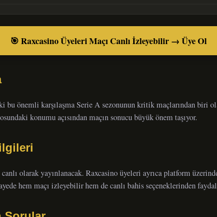
🎯 Raxcasino Üyeleri Maçı Canlı İzleyebilir → Üye Ol
a
i bu önemli karşılaşma Serie A sezonunun kritik maçlarından biri ola
blosundaki konumu açısından maçın sonucu büyük önem taşıyor.
lgileri
canlı olarak yayınlanacak. Raxcasino üyeleri ayrıca platform üzerinde
sayede hem maçı izleyebilir hem de canlı bahis seçeneklerinden faydal
 Sorular