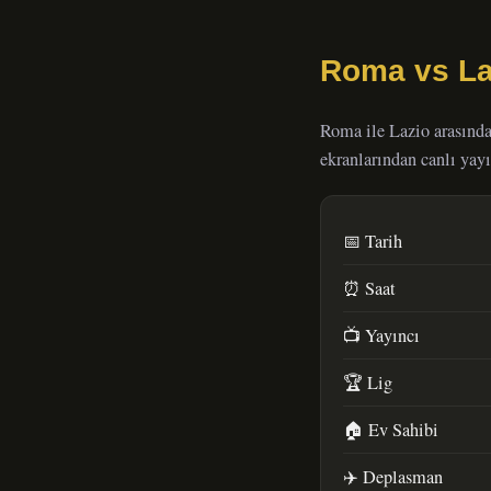
Roma vs La
Roma ile Lazio arasınd
ekranlarından canlı yay
📅 Tarih
⏰ Saat
📺 Yayıncı
🏆 Lig
🏠 Ev Sahibi
✈️ Deplasman