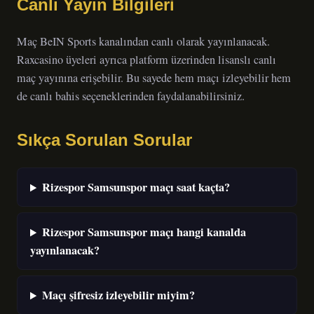
Canlı Yayın Bilgileri
Maç BeIN Sports kanalından canlı olarak yayınlanacak.
Raxcasino üyeleri ayrıca platform üzerinden lisanslı canlı
maç yayınına erişebilir. Bu sayede hem maçı izleyebilir hem
de canlı bahis seçeneklerinden faydalanabilirsiniz.
Sıkça Sorulan Sorular
Rizespor Samsunspor maçı saat kaçta?
Rizespor Samsunspor maçı hangi kanalda
yayınlanacak?
Maçı şifresiz izleyebilir miyim?