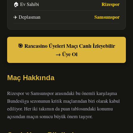
Rizespor
🏠 Ev Sahibi
Samsunspor
✈️ Deplasman
🎯 Raxcasino Üyeleri Maçı Canlı İzleyebilir
→ Üye Ol
Maç Hakkında
Rizespor ve Samsunspor arasındaki bu önemli karşılaşma
Bundesliga sezonunun kritik maçlarından biri olarak kabul
ediliyor. Her iki takımın da puan tablosundaki konumu
açısından maçın sonucu büyük önem taşıyor.