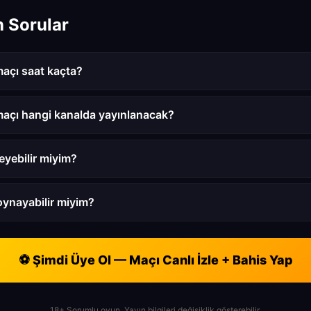
n Sorular
açı saat kaçta?
maçı hangi kanalda yayınlanacak?
leyebilir miyim?
oynayabilir miyim?
⚽ Şimdi Üye Ol — Maçı Canlı İzle + Bahis Yap
18+ Sorumlu oyun. Yayın bilgileri değişiklik gösterebilir.