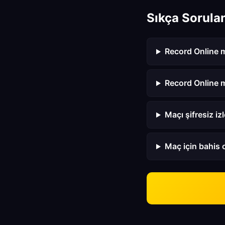
Sıkça Sorula
Record Online m
Record Online 
Maçı şifresiz iz
Maç için bahis 