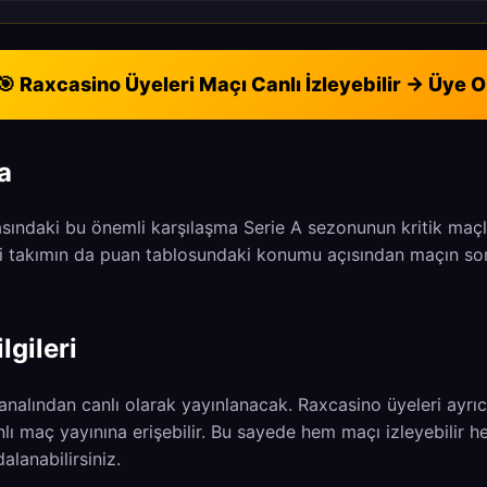
🎯 Raxcasino Üyeleri Maçı Canlı İzleyebilir → Üye O
a
sındaki bu önemli karşılaşma Serie A sezonunun kritik maçla
 iki takımın da puan tablosundaki konumu açısından maçın 
lgileri
nalından canlı olarak yayınlanacak. Raxcasino üyeleri ayrı
nlı maç yayınına erişebilir. Bu sayede hem maçı izleyebilir h
lanabilirsiniz.