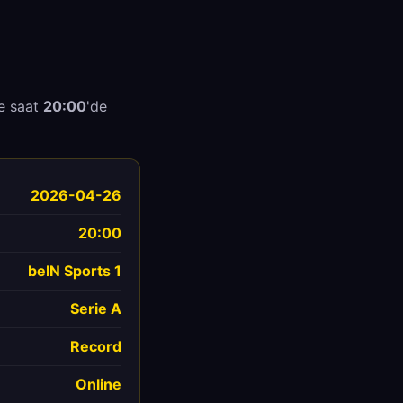
e saat
20:00
'de
2026-04-26
20:00
beIN Sports 1
Serie A
Record
Online