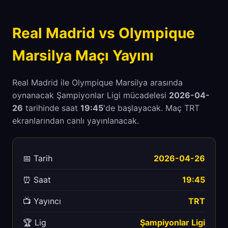
Real Madrid vs Olympique
Marsilya Maçı Yayını
Real Madrid ile Olympique Marsilya arasında
oynanacak Şampiyonlar Ligi mücadelesi
2026-04-
26
tarihinde saat
19:45
'de başlayacak. Maç TRT
ekranlarından canlı yayınlanacak.
📅 Tarih
2026-04-26
⏰ Saat
19:45
📺 Yayıncı
TRT
🏆 Lig
Şampiyonlar Ligi