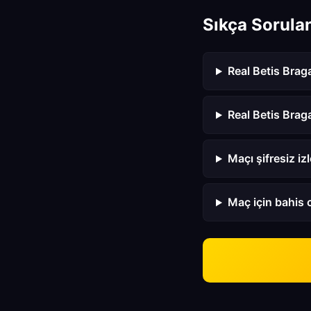
Sıkça Sorula
Real Betis Brag
Real Betis Brag
Maçı şifresiz iz
Maç için bahis 