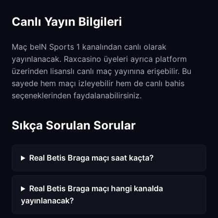
Canlı Yayın Bilgileri
Maç beIN Sports 1 kanalından canlı olarak
yayınlanacak. Raxcasino üyeleri ayrıca platform
üzerinden lisanslı canlı maç yayınına erişebilir. Bu
sayede hem maçı izleyebilir hem de canlı bahis
seçeneklerinden faydalanabilirsiniz.
Sıkça Sorulan Sorular
Real Betis Braga maçı saat kaçta?
Real Betis Braga maçı hangi kanalda
yayınlanacak?