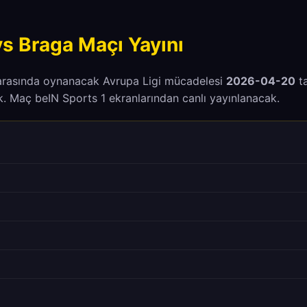
vs Braga Maçı Yayını
a arasında oynanacak Avrupa Ligi mücadelesi
2026-04-20
ta
. Maç beIN Sports 1 ekranlarından canlı yayınlanacak.