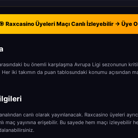
🎯 Raxcasino Üyeleri Maçı Canlı İzleyebilir → Üye O
a
arasındaki bu önemli karşılaşma Avrupa Ligi sezonunun kriti
r. Her iki takımın da puan tablosundaki konumu açısından 
lgileri
nalından canlı olarak yayınlanacak. Raxcasino üyeleri ayrı
nlı maç yayınına erişebilir. Bu sayede hem maçı izleyebilir h
lanabilirsiniz.