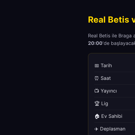
Real Betis 
Real Betis ile Brag
20:00
'de başlayacak
📅 Tarih
⏰ Saat
📺 Yayıncı
🏆 Lig
🏠 Ev Sahibi
✈️ Deplasman