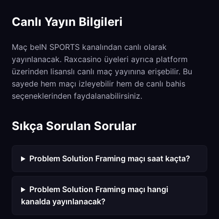
Canlı Yayın Bilgileri
Maç beIN SPORTS kanalından canlı olarak
yayınlanacak. Raxcasino üyeleri ayrıca platform
üzerinden lisanslı canlı maç yayınına erişebilir. Bu
sayede hem maçı izleyebilir hem de canlı bahis
seçeneklerinden faydalanabilirsiniz.
Sıkça Sorulan Sorular
Problem Solution Framing maçı saat kaçta?
Problem Solution Framing maçı hangi
kanalda yayınlanacak?