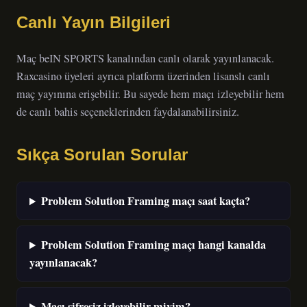
Canlı Yayın Bilgileri
Maç beIN SPORTS kanalından canlı olarak yayınlanacak.
Raxcasino üyeleri ayrıca platform üzerinden lisanslı canlı
maç yayınına erişebilir. Bu sayede hem maçı izleyebilir hem
de canlı bahis seçeneklerinden faydalanabilirsiniz.
Sıkça Sorulan Sorular
Problem Solution Framing maçı saat kaçta?
Problem Solution Framing maçı hangi kanalda
yayınlanacak?
Maçı şifresiz izleyebilir miyim?