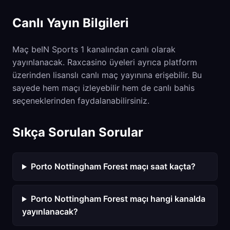
Canlı Yayın Bilgileri
Maç beIN Sports 1 kanalından canlı olarak
yayınlanacak. Raxcasino üyeleri ayrıca platform
üzerinden lisanslı canlı maç yayınına erişebilir. Bu
sayede hem maçı izleyebilir hem de canlı bahis
seçeneklerinden faydalanabilirsiniz.
Sıkça Sorulan Sorular
Porto Nottingham Forest maçı saat kaçta?
Porto Nottingham Forest maçı hangi kanalda
yayınlanacak?