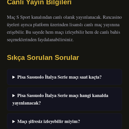
Canlı Yayın Bilgileri
Maç S Sport kanalından canlı olarak yayınlanacak. Raxcasino
üyeleri ayrıca platform üzerinden lisanslı canlı maç yayınına
erişebilir. Bu sayede hem maçı izleyebilir hem de canlı bahis
seçeneklerinden faydalanabilirsiniz.
Sıkça Sorulan Sorular
Pisa Sassuolo İtalya Serie maçı saat kaçta?
Pisa Sassuolo İtalya Serie maçı hangi kanalda
yayınlanacak?
Maçı şifresiz izleyebilir miyim?