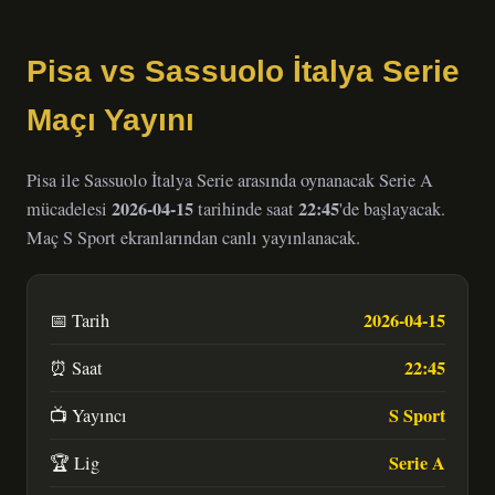
Pisa vs Sassuolo İtalya Serie
Maçı Yayını
Pisa ile Sassuolo İtalya Serie arasında oynanacak Serie A
2026-04-15
22:45
mücadelesi
tarihinde saat
'de başlayacak.
Maç S Sport ekranlarından canlı yayınlanacak.
2026-04-15
📅 Tarih
22:45
⏰ Saat
S Sport
📺 Yayıncı
Serie A
🏆 Lig