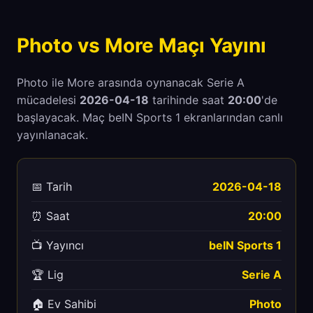
Photo vs More Maçı Yayını
Photo ile More arasında oynanacak Serie A
mücadelesi
2026-04-18
tarihinde saat
20:00
'de
başlayacak. Maç beIN Sports 1 ekranlarından canlı
yayınlanacak.
📅 Tarih
2026-04-18
⏰ Saat
20:00
📺 Yayıncı
beIN Sports 1
🏆 Lig
Serie A
🏠 Ev Sahibi
Photo