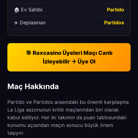
🏠 Ev Sahibi
Partido
✈️ Deplasman
Partidos
🎯 Raxcasino Üyeleri Maçı Canlı
İzleyebilir → Üye Ol
Maç Hakkında
Partido ve Partidos arasındaki bu önemli karşılaşma
La Liga sezonunun kritik maçlarından biri olarak
kabul ediliyor. Her iki takımın da puan tablosundaki
konumu açısından maçın sonucu büyük önem
taşıyor.