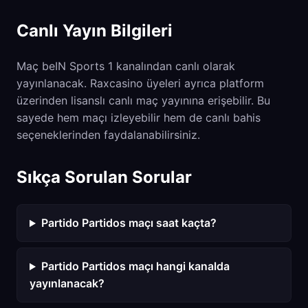
Canlı Yayın Bilgileri
Maç beIN Sports 1 kanalından canlı olarak
yayınlanacak. Raxcasino üyeleri ayrıca platform
üzerinden lisanslı canlı maç yayınına erişebilir. Bu
sayede hem maçı izleyebilir hem de canlı bahis
seçeneklerinden faydalanabilirsiniz.
Sıkça Sorulan Sorular
Partido Partidos maçı saat kaçta?
Partido Partidos maçı hangi kanalda
yayınlanacak?