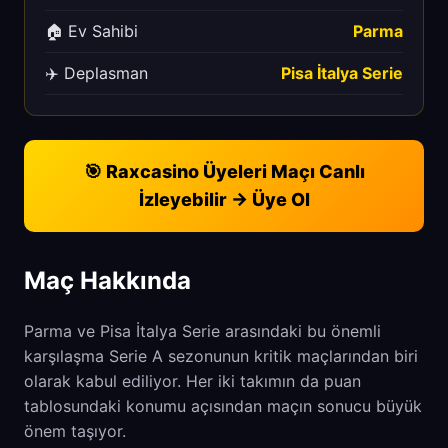
🏠 Ev Sahibi
Parma
✈️ Deplasman
Pisa İtalya Serie
🎯 Raxcasino Üyeleri Maçı Canlı
İzleyebilir → Üye Ol
Maç Hakkında
Parma ve Pisa İtalya Serie arasındaki bu önemli
karşılaşma Serie A sezonunun kritik maçlarından biri
olarak kabul ediliyor. Her iki takımın da puan
tablosundaki konumu açısından maçın sonucu büyük
önem taşıyor.