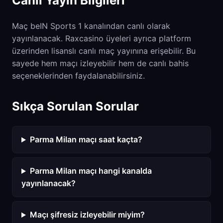
Canlı Yayın Bilgileri
Maç beIN Sports 1 kanalından canlı olarak
yayınlanacak. Raxcasino üyeleri ayrıca platform
üzerinden lisanslı canlı maç yayınına erişebilir. Bu
sayede hem maçı izleyebilir hem de canlı bahis
seçeneklerinden faydalanabilirsiniz.
Sıkça Sorulan Sorular
Parma Milan maçı saat kaçta?
Parma Milan maçı hangi kanalda
yayınlanacak?
Maçı şifresiz izleyebilir miyim?