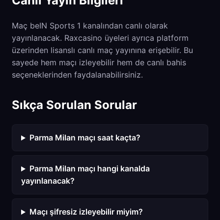
Canlı Yayın Bilgileri
Maç beIN Sports 1 kanalından canlı olarak
yayınlanacak. Raxcasino üyeleri ayrıca platform
üzerinden lisanslı canlı maç yayınına erişebilir. Bu
sayede hem maçı izleyebilir hem de canlı bahis
seçeneklerinden faydalanabilirsiniz.
Sıkça Sorulan Sorular
Parma Milan maçı saat kaçta?
Parma Milan maçı hangi kanalda
yayınlanacak?
Maçı şifresiz izleyebilir miyim?