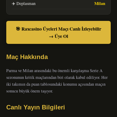
Milan
✈️ Deplasman
🎯 Raxcasino Üyeleri Maçı Canlı İzleyebilir
→ Üye Ol
Maç Hakkında
Parma ve Milan arasındaki bu önemli karşılaşma Serie A
sezonunun kritik maçlarından biri olarak kabul ediliyor. Her
iki takımın da puan tablosundaki konumu açısından maçın
sonucu büyük önem taşıyor.
Canlı Yayın Bilgileri