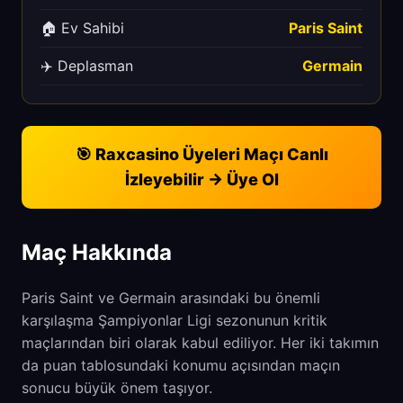
🏠 Ev Sahibi
Paris Saint
✈️ Deplasman
Germain
🎯 Raxcasino Üyeleri Maçı Canlı
İzleyebilir → Üye Ol
Maç Hakkında
Paris Saint ve Germain arasındaki bu önemli
karşılaşma Şampiyonlar Ligi sezonunun kritik
maçlarından biri olarak kabul ediliyor. Her iki takımın
da puan tablosundaki konumu açısından maçın
sonucu büyük önem taşıyor.