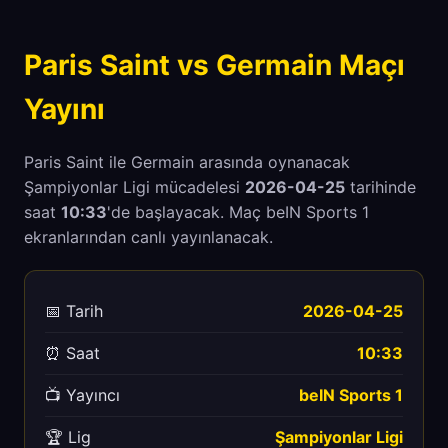
Paris Saint vs Germain Maçı
Yayını
Paris Saint ile Germain arasında oynanacak
Şampiyonlar Ligi mücadelesi
2026-04-25
tarihinde
saat
10:33
'de başlayacak. Maç beIN Sports 1
ekranlarından canlı yayınlanacak.
📅 Tarih
2026-04-25
⏰ Saat
10:33
📺 Yayıncı
beIN Sports 1
🏆 Lig
Şampiyonlar Ligi