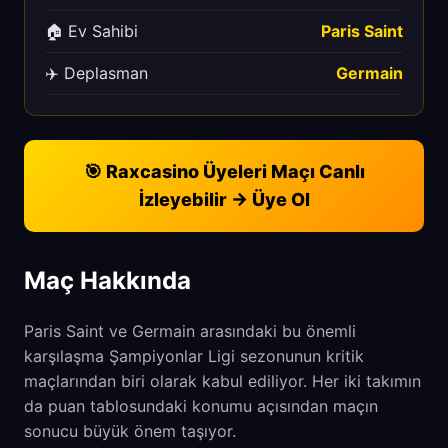
🏠 Ev Sahibi
Paris Saint
✈️ Deplasman
Germain
🎯 Raxcasino Üyeleri Maçı Canlı
İzleyebilir → Üye Ol
Maç Hakkında
Paris Saint ve Germain arasındaki bu önemli
karşılaşma Şampiyonlar Ligi sezonunun kritik
maçlarından biri olarak kabul ediliyor. Her iki takımın
da puan tablosundaki konumu açısından maçın
sonucu büyük önem taşıyor.