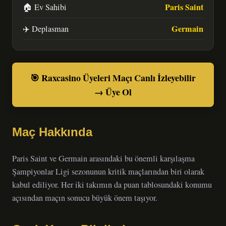
Paris Saint
🏠 Ev Sahibi
Germain
✈️ Deplasman
🎯 Raxcasino Üyeleri Maçı Canlı İzleyebilir
→ Üye Ol
Maç Hakkında
Paris Saint ve Germain arasındaki bu önemli karşılaşma
Şampiyonlar Ligi sezonunun kritik maçlarından biri olarak
kabul ediliyor. Her iki takımın da puan tablosundaki konumu
açısından maçın sonucu büyük önem taşıyor.