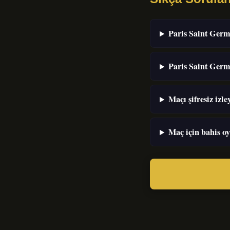
Paris Saint Germ
Paris Saint Germ
Maçı şifresiz izl
Maç için bahis o