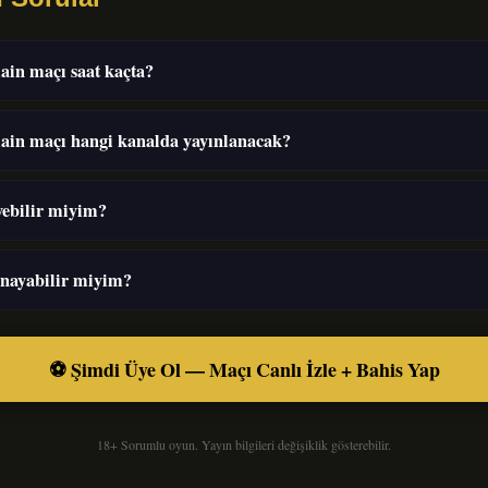
ain maçı saat kaçta?
ain maçı hangi kanalda yayınlanacak?
eyebilir miyim?
ynayabilir miyim?
⚽ Şimdi Üye Ol — Maçı Canlı İzle + Bahis Yap
18+ Sorumlu oyun. Yayın bilgileri değişiklik gösterebilir.