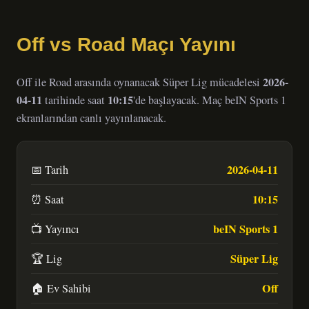
Off vs Road Maçı Yayını
2026-
Off ile Road arasında oynanacak Süper Lig mücadelesi
04-11
10:15
tarihinde saat
'de başlayacak. Maç beIN Sports 1
ekranlarından canlı yayınlanacak.
2026-04-11
📅 Tarih
10:15
⏰ Saat
beIN Sports 1
📺 Yayıncı
Süper Lig
🏆 Lig
Off
🏠 Ev Sahibi