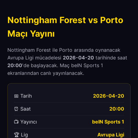
Nottingham Forest vs Porto
Maçı Yayını
Nottingham Forest ile Porto arasında oynanacak
Avrupa Ligi mücadelesi
2026-04-20
tarihinde saat
20:00
'de başlayacak. Maç beIN Sports 1
ekranlarından canlı yayınlanacak.
📅 Tarih
2026-04-20
⏰ Saat
20:00
📺 Yayıncı
beIN Sports 1
🏆 Lig
Avrupa Ligi