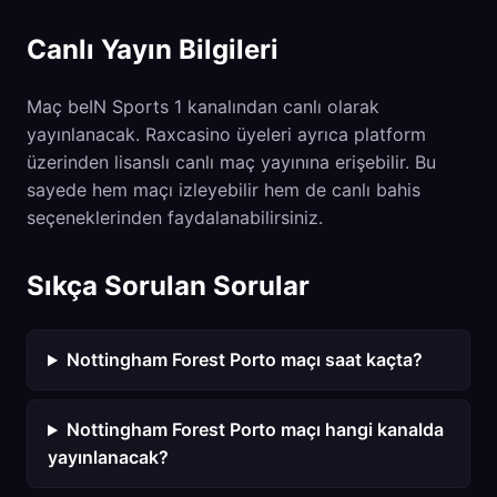
Canlı Yayın Bilgileri
Maç beIN Sports 1 kanalından canlı olarak
yayınlanacak. Raxcasino üyeleri ayrıca platform
üzerinden lisanslı canlı maç yayınına erişebilir. Bu
sayede hem maçı izleyebilir hem de canlı bahis
seçeneklerinden faydalanabilirsiniz.
Sıkça Sorulan Sorular
Nottingham Forest Porto maçı saat kaçta?
Nottingham Forest Porto maçı hangi kanalda
yayınlanacak?