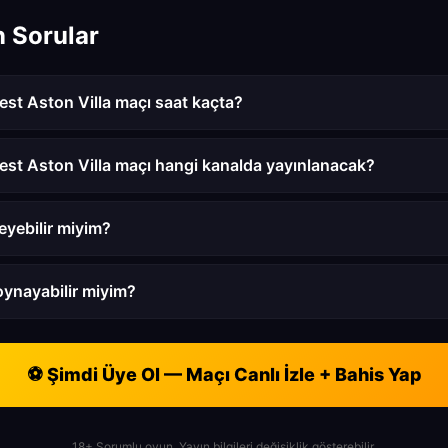
n Sorular
st Aston Villa maçı saat kaçta?
st Aston Villa maçı hangi kanalda yayınlanacak?
leyebilir miyim?
oynayabilir miyim?
⚽ Şimdi Üye Ol — Maçı Canlı İzle + Bahis Yap
18+ Sorumlu oyun. Yayın bilgileri değişiklik gösterebilir.