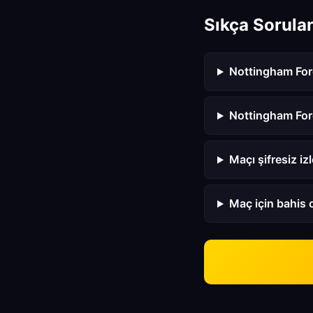
Sıkça Sorula
Nottingham Fore
Nottingham Fore
Maçı şifresiz iz
Maç için bahis 