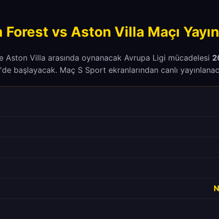
Forest vs Aston Villa Maçı Yayın
le Aston Villa arasında oynanacak Avrupa Ligi mücadelesi
2
'de başlayacak. Maç S Sport ekranlarından canlı yayınlanac
N