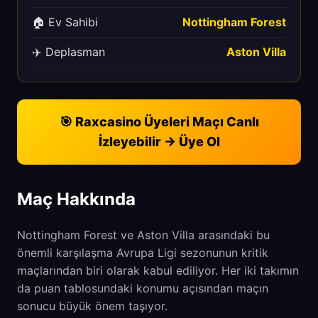
🏠 Ev Sahibi
Nottingham Forest
✈️ Deplasman
Aston Villa
🎯 Raxcasino Üyeleri Maçı Canlı
İzleyebilir → Üye Ol
Maç Hakkında
Nottingham Forest ve Aston Villa arasındaki bu
önemli karşılaşma Avrupa Ligi sezonunun kritik
maçlarından biri olarak kabul ediliyor. Her iki takımın
da puan tablosundaki konumu açısından maçın
sonucu büyük önem taşıyor.