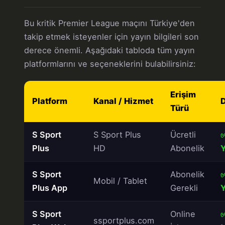
Bu kritik Premier League maçını Türkiye'den
takip etmek isteyenler için yayın bilgileri son
derece önemli. Aşağıdaki tabloda tüm yayın
platformlarını ve seçeneklerini bulabilirsiniz:
Erişim
Platform
Kanal / Hizmet
Türü
S Sport
S Sport Plus
Ücretli
Plus
HD
Abonelik
Y
S Sport
Abonelik
✅
Mobil / Tablet
Plus App
Gerekli
Y
S Sport
Online
ssportplus.com