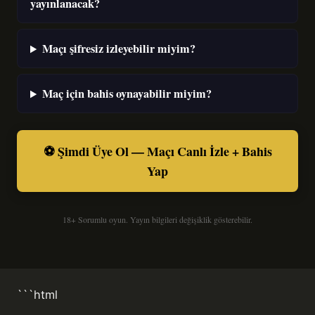
yayınlanacak?
Maçı şifresiz izleyebilir miyim?
Maç için bahis oynayabilir miyim?
⚽ Şimdi Üye Ol — Maçı Canlı İzle + Bahis
Yap
18+ Sorumlu oyun. Yayın bilgileri değişiklik gösterebilir.
```html