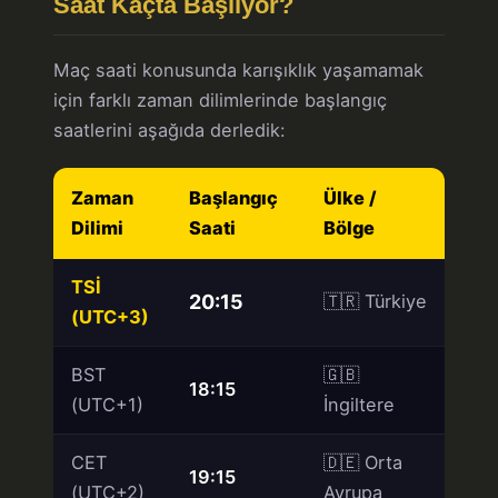
Saat Kaçta Başlıyor?
Maç saati konusunda karışıklık yaşamamak
için farklı zaman dilimlerinde başlangıç
saatlerini aşağıda derledik:
Zaman
Başlangıç
Ülke /
Dilimi
Saati
Bölge
TSİ
20:15
🇹🇷 Türkiye
(UTC+3)
BST
🇬🇧
18:15
(UTC+1)
İngiltere
CET
🇩🇪 Orta
19:15
(UTC+2)
Avrupa