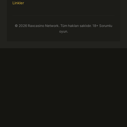
Linkler
© 2026 Raxcasino Network. Tüm hakları saklıdır. 18+ Sorumlu
oyun.