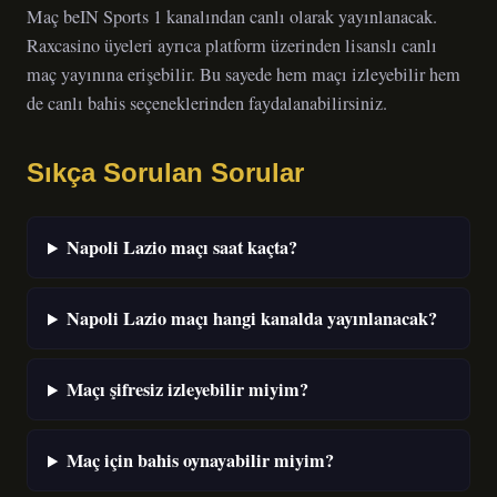
Maç beIN Sports 1 kanalından canlı olarak yayınlanacak.
Raxcasino üyeleri ayrıca platform üzerinden lisanslı canlı
maç yayınına erişebilir. Bu sayede hem maçı izleyebilir hem
de canlı bahis seçeneklerinden faydalanabilirsiniz.
Sıkça Sorulan Sorular
Napoli Lazio maçı saat kaçta?
Napoli Lazio maçı hangi kanalda yayınlanacak?
Maçı şifresiz izleyebilir miyim?
Maç için bahis oynayabilir miyim?