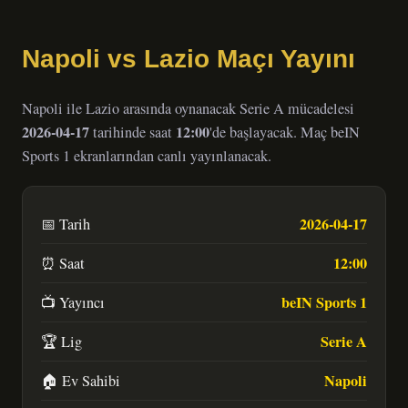
Napoli vs Lazio Maçı Yayını
Napoli ile Lazio arasında oynanacak Serie A mücadelesi
2026-04-17
12:00
tarihinde saat
'de başlayacak. Maç beIN
Sports 1 ekranlarından canlı yayınlanacak.
2026-04-17
📅 Tarih
12:00
⏰ Saat
beIN Sports 1
📺 Yayıncı
Serie A
🏆 Lig
Napoli
🏠 Ev Sahibi