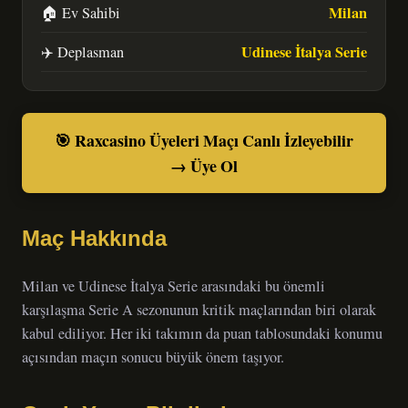
Milan
🏠 Ev Sahibi
Udinese İtalya Serie
✈️ Deplasman
🎯 Raxcasino Üyeleri Maçı Canlı İzleyebilir
→ Üye Ol
Maç Hakkında
Milan ve Udinese İtalya Serie arasındaki bu önemli
karşılaşma Serie A sezonunun kritik maçlarından biri olarak
kabul ediliyor. Her iki takımın da puan tablosundaki konumu
açısından maçın sonucu büyük önem taşıyor.