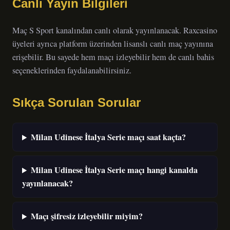
Canlı Yayın Bilgileri
Maç S Sport kanalından canlı olarak yayınlanacak. Raxcasino
üyeleri ayrıca platform üzerinden lisanslı canlı maç yayınına
erişebilir. Bu sayede hem maçı izleyebilir hem de canlı bahis
seçeneklerinden faydalanabilirsiniz.
Sıkça Sorulan Sorular
Milan Udinese İtalya Serie maçı saat kaçta?
Milan Udinese İtalya Serie maçı hangi kanalda
yayınlanacak?
Maçı şifresiz izleyebilir miyim?