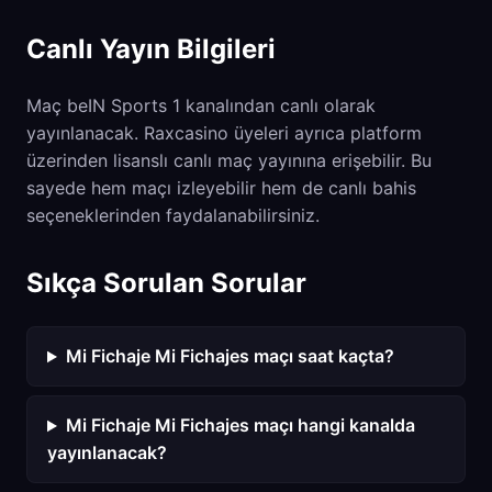
Canlı Yayın Bilgileri
Maç beIN Sports 1 kanalından canlı olarak
yayınlanacak. Raxcasino üyeleri ayrıca platform
üzerinden lisanslı canlı maç yayınına erişebilir. Bu
sayede hem maçı izleyebilir hem de canlı bahis
seçeneklerinden faydalanabilirsiniz.
Sıkça Sorulan Sorular
Mi Fichaje Mi Fichajes maçı saat kaçta?
Mi Fichaje Mi Fichajes maçı hangi kanalda
yayınlanacak?