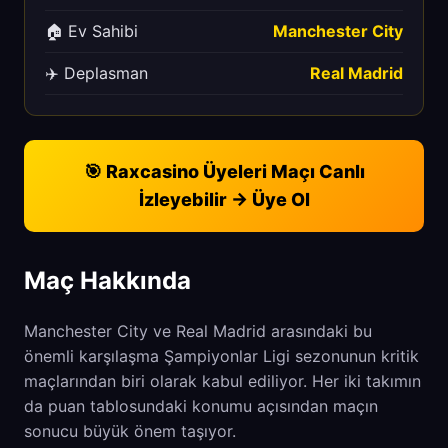
🏠 Ev Sahibi
Manchester City
✈️ Deplasman
Real Madrid
🎯 Raxcasino Üyeleri Maçı Canlı
İzleyebilir → Üye Ol
Maç Hakkında
Manchester City ve Real Madrid arasındaki bu
önemli karşılaşma Şampiyonlar Ligi sezonunun kritik
maçlarından biri olarak kabul ediliyor. Her iki takımın
da puan tablosundaki konumu açısından maçın
sonucu büyük önem taşıyor.