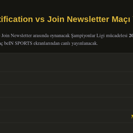
fication vs Join Newsletter Maçı 
2
e Join Newsletter arasında oynanacak Şampiyonlar Ligi mücadelesi
aç beIN SPORTS ekranlarından canlı yayınlanacak.