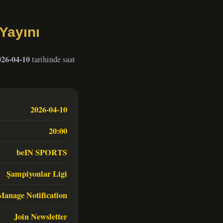
Yayını
026-04-10
tarihinde saat
2026-04-10
20:00
beIN SPORTS
Şampiyonlar Ligi
Manage Notification
Join Newsletter