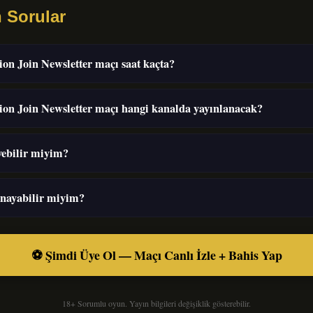
 Sorular
ion Join Newsletter maçı saat kaçta?
ion Join Newsletter maçı hangi kanalda yayınlanacak?
eyebilir miyim?
ynayabilir miyim?
⚽ Şimdi Üye Ol — Maçı Canlı İzle + Bahis Yap
18+ Sorumlu oyun. Yayın bilgileri değişiklik gösterebilir.