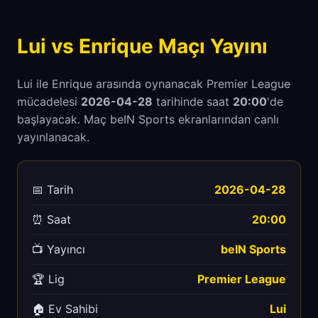
Lui vs Enrique Maçı Yayını
Lui ile Enrique arasında oynanacak Premier League
mücadelesi
2026-04-28
tarihinde saat
20:00
'de
başlayacak. Maç beIN Sports ekranlarından canlı
yayınlanacak.
📅 Tarih
2026-04-28
⏰ Saat
20:00
📺 Yayıncı
beIN Sports
🏆 Lig
Premier League
🏠 Ev Sahibi
Lui