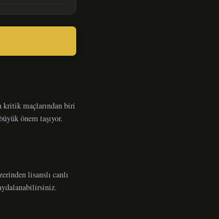
kritik maçlarından biri
 büyük önem taşıyor.
erinden lisanslı canlı
ydalanabilirsiniz.