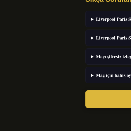
Liverpool Paris 
Liverpool Paris 
Maçı şifresiz izl
Maç için bahis o