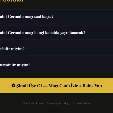
Saint Germain maçı saat kaçta?
Saint Germain maçı hangi kanalda yayınlanacak?
eyebilir miyim?
ynayabilir miyim?
⚽ Şimdi Üye Ol — Maçı Canlı İzle + Bahis Yap
18+ Sorumlu oyun. Yayın bilgileri değişiklik gösterebilir.