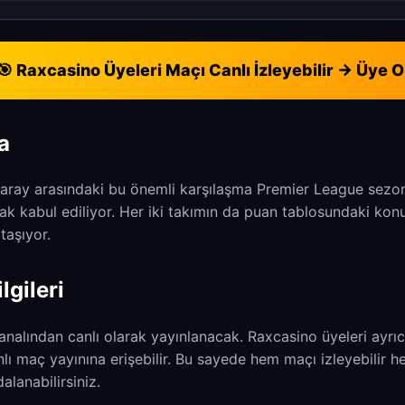
🎯 Raxcasino Üyeleri Maçı Canlı İzleyebilir → Üye O
a
saray arasındaki bu önemli karşılaşma Premier League sezon
rak kabul ediliyor. Her iki takımın da puan tablosundaki ko
aşıyor.
lgileri
nalından canlı olarak yayınlanacak. Raxcasino üyeleri ayrı
nlı maç yayınına erişebilir. Bu sayede hem maçı izleyebilir h
lanabilirsiniz.