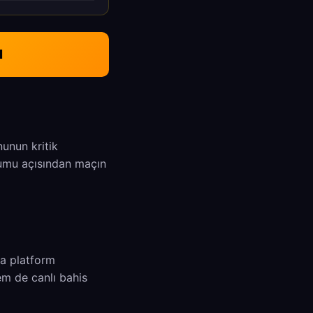
l
unun kritik
numu açısından maçın
ca platform
em de canlı bahis