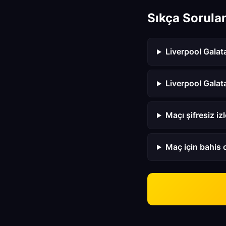
Sıkça Sorula
Liverpool Galat
Liverpool Galat
Maçı şifresiz iz
Maç için bahis 