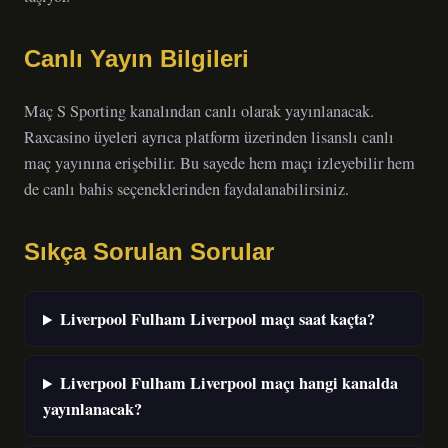
Canlı Yayın Bilgileri
Maç S Sporting kanalından canlı olarak yayınlanacak.
Raxcasino üyeleri ayrıca platform üzerinden lisanslı canlı
maç yayınına erişebilir. Bu sayede hem maçı izleyebilir hem
de canlı bahis seçeneklerinden faydalanabilirsiniz.
Sıkça Sorulan Sorular
Liverpool Fulham Liverpool maçı saat kaçta?
Liverpool Fulham Liverpool maçı hangi kanalda
yayınlanacak?