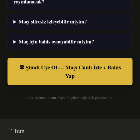
yayınlanacak?
Maçı şifresiz izleyebilir miyim?
Maç için bahis oynayabilir miyim?
⚽ Şimdi Üye Ol — Maçı Canlı İzle + Bahis
Yap
18+ Sorumlu oyun. Yayın bilgileri değişiklik gösterebilir.
```html