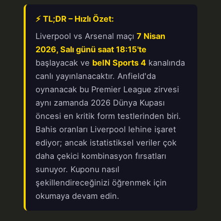
⚡ TL;DR – Hızlı Özet:
Liverpool vs Arsenal maçı
7 Nisan
2026, Salı günü saat 18:15'te
başlayacak ve
beIN Sports 4
kanalında
canlı yayınlanacaktır. Anfield'da
oynanacak bu Premier League zirvesi
aynı zamanda 2026 Dünya Kupası
öncesi en kritik form testlerinden biri.
Bahis oranları Liverpool lehine işaret
ediyor; ancak istatistiksel veriler çok
daha çekici kombinasyon fırsatları
sunuyor. Kuponu nasıl
şekillendireceğinizi öğrenmek için
okumaya devam edin.