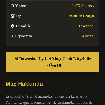
beIN Sports 4
📺 Yayıncı
Premier League
🏆 Lig
Liverpool
🏠 Ev Sahibi
Arsenal
✈️ Deplasman
🎯 Raxcasino Üyeleri Maçı Canlı İzleyebilir
→ Üye Ol
Maç Hakkında
Liverpool ve Arsenal arasındaki bu önemli karşılaşma
Premier League sezonunun kritik maçlarından biri olarak