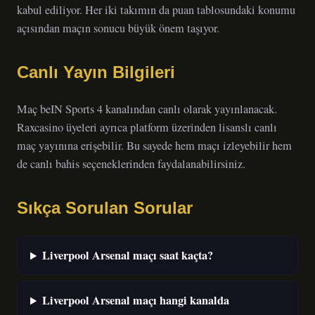
kabul ediliyor. Her iki takımın da puan tablosundaki konumu
açısından maçın sonucu büyük önem taşıyor.
Canlı Yayın Bilgileri
Maç beIN Sports 4 kanalından canlı olarak yayınlanacak.
Raxcasino üyeleri ayrıca platform üzerinden lisanslı canlı
maç yayınına erişebilir. Bu sayede hem maçı izleyebilir hem
de canlı bahis seçeneklerinden faydalanabilirsiniz.
Sıkça Sorulan Sorular
Liverpool Arsenal maçı saat kaçta?
Liverpool Arsenal maçı hangi kanalda