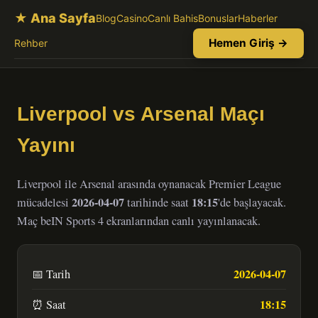
★ Ana Sayfa
Blog
Casino
Canlı Bahis
Bonuslar
Haberler
Hemen Giriş →
Rehber
Liverpool vs Arsenal Maçı
Yayını
Liverpool ile Arsenal arasında oynanacak Premier League
2026-04-07
18:15
mücadelesi
tarihinde saat
'de başlayacak.
Maç beIN Sports 4 ekranlarından canlı yayınlanacak.
2026-04-07
📅 Tarih
18:15
⏰ Saat