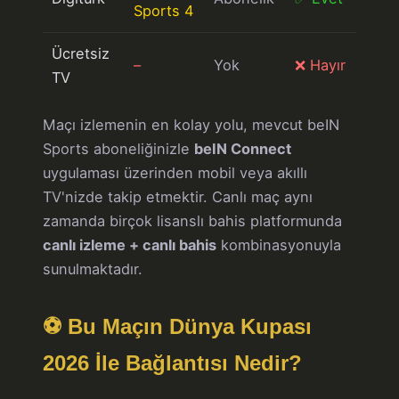
Sports 4
Ücretsiz
–
Yok
❌ Hayır
TV
Maçı izlemenin en kolay yolu, mevcut beIN
Sports aboneliğinizle
beIN Connect
uygulaması üzerinden mobil veya akıllı
TV'nizde takip etmektir. Canlı maç aynı
zamanda birçok lisanslı bahis platformunda
canlı izleme + canlı bahis
kombinasyonuyla
sunulmaktadır.
⚽ Bu Maçın Dünya Kupası
2026 İle Bağlantısı Nedir?