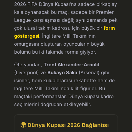
2026 FIFA Dünya Kupası'na sadece birkaç ay
kala oynanacak bu maç, sadece bir Premier
League karşılaşması değil; aynı zamanda pek
çok ulusal takım kadrosu için büyük bir
form
göstergesi
. İngiltere Milli Takımı'nın
omurgasını oluşturan oyuncuların büyük
bölümü bu iki takımda forma giyiyor.
Öte yandan,
Trent Alexander-Arnold
(Liverpool) ve
Bukayo Saka
(Arsenal) gibi
isimler, hem kuluplerarası rekabette hem de
İngiltere Milli Takımı'nda kilit figürler. Bu
maçtaki performanslar, Dünya Kupası kadro
seçimlerini doğrudan etkileyebilir.
🌍 Dünya Kupası 2026 Bağlantısı