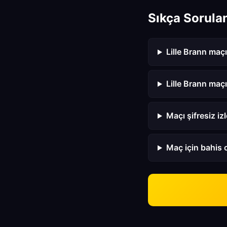
Sıkça Sorula
Lille Brann maç
Lille Brann maç
Maçı şifresiz iz
Maç için bahis 