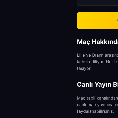
Maç Hakkınd
Lille ve Brann arası
kabul ediliyor. Her
taşıyor.
Canlı Yayın Bi
Maç tabii kanalından
canlı maç yayınına e
faydalanabilirsiniz.