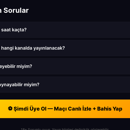
n Sorular
ı saat kaçta?
ı hangi kanalda yayınlanacak?
leyebilir miyim?
oynayabilir miyim?
⚽ Şimdi Üye Ol — Maçı Canlı İzle + Bahis Yap
18+ Sorumlu oyun. Yayın bilgileri değişiklik gösterebilir.