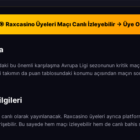
🎯 Raxcasino Üyeleri Maçı Canlı İzleyebilir → Üye O
a
ndaki bu önemli karşılaşma Avrupa Ligi sezonunun kritik maçl
 iki takımın da puan tablosundaki konumu açısından maçın 
lgileri
 canlı olarak yayınlanacak. Raxcasino üyeleri ayrıca platfor
rişebilir. Bu sayede hem maçı izleyebilir hem de canlı bahis