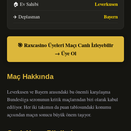
Leverkusen
🏠 Ev Sahibi
Bayern
✈️ Deplasman
🎯 Raxcasino Üyeleri Maçı Canlı İzleyebilir
→ Üye Ol
Maç Hakkında
Leverkusen ve Bayern arasındaki bu önemli karşılaşma
Bundesliga sezonunun kritik maçlarından biri olarak kabul
ediliyor. Her iki takımın da puan tablosundaki konumu
açısından maçın sonucu büyük önem taşıyor.