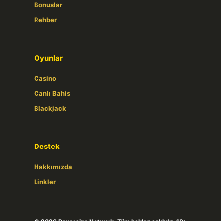
Bonuslar
Rehber
Oyunlar
Casino
Canlı Bahis
Blackjack
Destek
Hakkımızda
Linkler