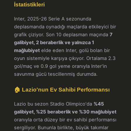
İstatistikleri
Inter, 2025-26 Serie A sezonunda
deplasmanda oynadığı maçlarda etkileyici bir
grafik çiziyor. Son 10 deplasman maçında
7
galibiyet, 2 beraberlik ve yalnızca 1
mağlubiyet
elde eden Inter, golü bolan bir
oyun sistemiyle karşıya çıkıyor. Ortalama 2.3
gol/maç ve 0.9 gol yeme oranıyla Inter'in
savunma gücü tescillenmiş durumda.
🏠 Lazio'nun Ev Sahibi Performansı
Lazio bu sezon Stadio Olimpico'da
%45
galibiyet, %25 beraberlik ve %30 mağlubiyet
oranıyla orta düzey bir ev sahibi performansı
sergiliyor. Bununla birlikte, büyük takımlar