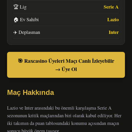
Serie A
🏆 Lig
Lazio
🏠 Ev Sahibi
Inter
✈️ Deplasman
🎯 Raxcasino Üyeleri Maçı Canlı İzleyebilir
→ Üye Ol
Maç Hakkında
Lazio ve Inter arasındaki bu önemli karşılaşma Serie A
sezonunun kritik maçlarından biri olarak kabul ediliyor. Her
iki takımın da puan tablosundaki konumu açısından maçın
sonucu büyük önem taşıyor.