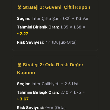
🥇 Strateji 1: Güvenli Çiftli Kupon
Seçim:
Inter Çifte Şans (X2) + KG Var
Tahmini Birleşik Oran:
1.35 × 1.68 =
~2.27
Risk Seviyesi:
⭐⭐ (Düşük-Orta)
🥈 Strateji 2: Orta Riskli Değer
Kuponu
Seçim:
Inter Galibiyeti + 2.5 Üst
Tahmini Birleşik Oran:
2.10 × 1.75 =
~3.67
Risk Seviyesi:
⭐⭐⭐ (Orta)