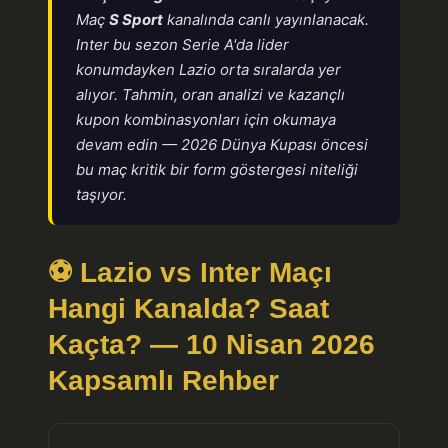
Maç
S Sport
kanalında canlı yayınlanacak.
Inter bu sezon Serie A'da lider
konumdayken Lazio orta sıralarda yer
alıyor. Tahmin, oran analizi ve kazançlı
kupon kombinasyonları için okumaya
devam edin — 2026 Dünya Kupası öncesi
bu maç kritik bir form göstergesi niteliği
taşıyor.
⚽ Lazio vs Inter Maçı
Hangi Kanalda? Saat
Kaçta? — 10 Nisan 2026
Kapsamlı Rehber