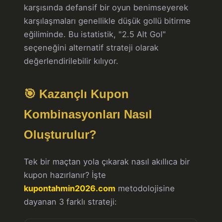
karşısında defansif bir oyun benimseyerek
karşılaşmaları genellikle düşük gollü bitirme
eğiliminde. Bu istatistik, "2.5 Alt Gol"
seçeneğini alternatif strateji olarak
değerlendirilebilir kılıyor.
🎯 Kazançlı Kupon
Kombinasyonları Nasıl
Oluşturulur?
Tek bir maçtan yola çıkarak nasıl akıllıca bir
kupon hazırlanır? İşte
kupontahmin2026.com
metodolojisine
dayanan 3 farklı strateji: