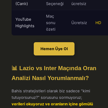
(Canlı)
Seçeneği
ücretsiz
Maç
YouTube
sonu
Ücretsiz
HD
Highlights
özeti
Hemen Üye Ol
📊 Lazio vs Inter Maçında Oran
Analizi Nasıl Yorumlanmalı?
Bahis stratejistleri olarak biz sadece "kimi
tutuyorsunuz?" sorusunu sormuyoruz;
verileri okuyoruz ve oranların içine gömülü