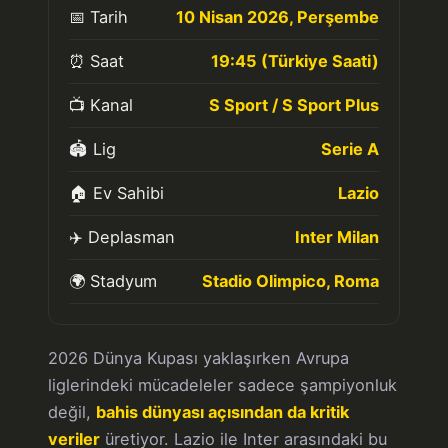
📅 Tarih
10 Nisan 2026, Perşembe
⏰ Saat
19:45 (Türkiye Saati)
📺 Kanal
S Sport / S Sport Plus
🏟️ Lig
Serie A
🏠 Ev Sahibi
Lazio
✈️ Deplasman
Inter Milan
🌍 Stadyum
Stadio Olimpico, Roma
2026 Dünya Kupası yaklaşırken Avrupa
liglerindeki mücadeleler sadece şampiyonluk
değil,
bahis dünyası açısından da kritik
veriler
üretiyor. Lazio ile Inter arasındaki bu