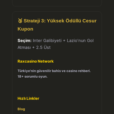
🥉 Strateji 3: Yüksek Ödüllü Cesur
Kupon
Seçim:
Inter Galibiyeti + Lazio'nun Gol
Atması + 2.5 Üst
Raxcasino Network
Türkiye'nin güvenilir bahis ve casino rehberi.
18+ sorumlu oyun.
Hızlı Linkler
Blog