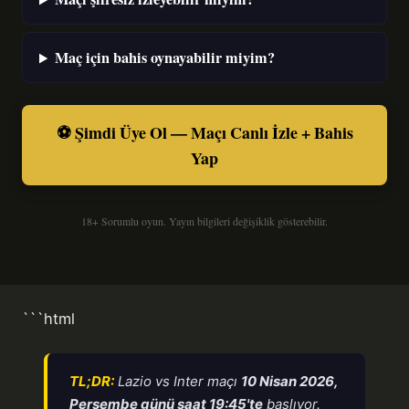
Maç için bahis oynayabilir miyim?
⚽ Şimdi Üye Ol — Maçı Canlı İzle + Bahis
Yap
18+ Sorumlu oyun. Yayın bilgileri değişiklik gösterebilir.
```html
TL;DR:
Lazio vs Inter maçı
10 Nisan 2026,
Perşembe günü saat 19:45'te
başlıyor.