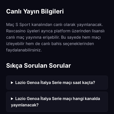
Canlı Yayın Bilgileri
Maç S Sport kanalından canlı olarak yayınlanacak.
Raxcasino üyeleri ayrıca platform üzerinden lisanslı
canlı maç yayınına erişebilir. Bu sayede hem maçı
izleyebilir hem de canlı bahis seçeneklerinden
faydalanabilirsiniz.
Sıkça Sorulan Sorular
Lazio Genoa İtalya Serie maçı saat kaçta?
Lazio Genoa İtalya Serie maçı hangi kanalda
yayınlanacak?