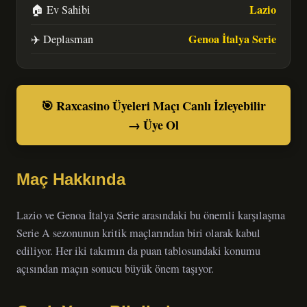
Lazio
🏠 Ev Sahibi
Genoa İtalya Serie
✈️ Deplasman
🎯 Raxcasino Üyeleri Maçı Canlı İzleyebilir
→ Üye Ol
Maç Hakkında
Lazio ve Genoa İtalya Serie arasındaki bu önemli karşılaşma
Serie A sezonunun kritik maçlarından biri olarak kabul
ediliyor. Her iki takımın da puan tablosundaki konumu
açısından maçın sonucu büyük önem taşıyor.