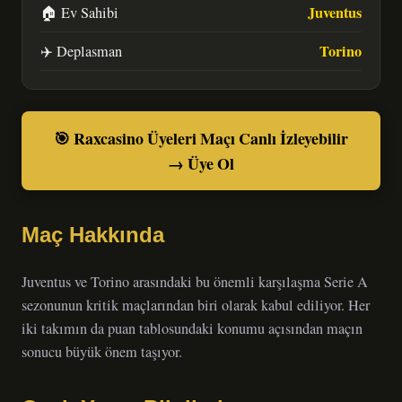
Juventus
🏠 Ev Sahibi
Torino
✈️ Deplasman
🎯 Raxcasino Üyeleri Maçı Canlı İzleyebilir
→ Üye Ol
Maç Hakkında
Juventus ve Torino arasındaki bu önemli karşılaşma Serie A
sezonunun kritik maçlarından biri olarak kabul ediliyor. Her
iki takımın da puan tablosundaki konumu açısından maçın
sonucu büyük önem taşıyor.