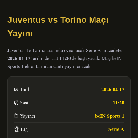
Juventus vs Torino Maçı
Yayını
Juventus ile Torino arasında oynanacak Serie A mücadelesi
2026-04-17
11:20
tarihinde saat
'de başlayacak. Maç beIN
Sports 1 ekranlarından canlı yayınlanacak.
2026-04-17
📅 Tarih
11:20
⏰ Saat
beIN Sports 1
📺 Yayıncı
Serie A
🏆 Lig